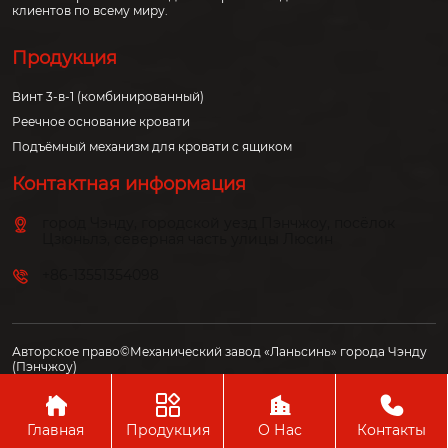
клиентов по всему миру.
Продукция
Винт 3-в-1 (комбинированный)
Реечное основание кровати
Подъёмный механизм для кровати с ящиком
Контактная информация
город Чэнду, городской уезд Пэнчжоу, посёлок
Цзюньлэ, северная часть улицы Люсин
+86-13551354098
Авторское право©Механический завод «Ланьсинь» города Чэнду
(Пэнчжоу)




Главная
Продукция
О Нас
Контакты