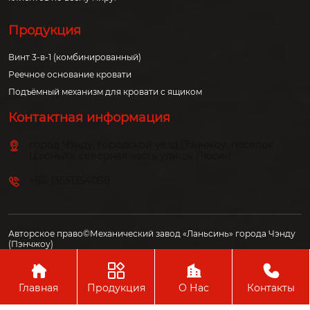
Продукция
Винт 3-в-1 (комбинированный)
Реечное основание кровати
Подъёмный механизм для кровати с ящиком
Контактная информация
город Чэнду, городской уезд Пэнчжоу, посёлок
Цзюньлэ, северная часть улицы Люсин
+86-13551354098
Авторское право©Механический завод «Ланьсинь» города Чэнду
(Пэнчжоу)




Главная
Продукция
О Нас
Контакты