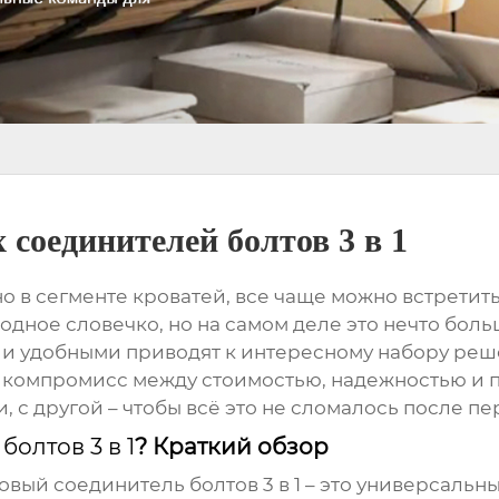
соединителей болтов 3 в 1
о в сегменте кроватей, все чаще можно встретит
о модное словечко, но на самом деле это нечто б
 удобными приводят к интересному набору реше
гда компромисс между стоимостью, надежностью и 
 с другой – чтобы всё это не сломалось после пе
олтов 3 в 1
? Краткий обзор
овый соединитель болтов 3 в 1
– это универсальн