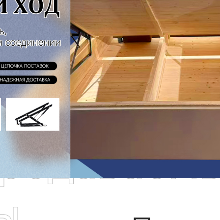
родаваем
ы