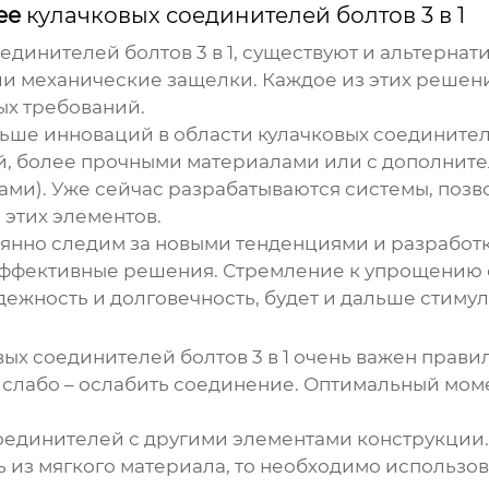
ее
кулачковых соединителей болтов 3 в 1
единителей болтов 3 в 1
, существуют и альтерна
ли механические защелки. Каждое из этих решен
ых требований.
льше инноваций в области
кулачковых соединителе
й, более прочными материалами или с дополнит
ми). Уже сейчас разрабатываются системы, поз
 этих элементов.
янно следим за новыми тенденциями и разработка
ффективные решения. Стремление к упрощению с
жность и долговечность, будет и дальше стимул
ых соединителей болтов 3 в 1
очень важен прави
 слабо – ослабить соединение. Оптимальный мом
оединителей с другими элементами конструкции.
ь из мягкого материала, то необходимо использо