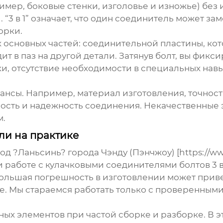
имер, боковые стенки, изголовье и изножье) бе
 “3 в 1” означает, что один соединитель может з
орки.
 основных частей: соединительной пластины, кото
т в паз на другой детали. Затянув болт, вы фикс
и, отсутствие необходимости в специальных навы
юансы. Например, материал изготовления, точнос
сть и надежность соединения. Некачественные э
м.
ли на практике
 ?Ланьсинь? города Чэнду (Пэнчжоу) [https://www.p
 работе с
кулачковыми соединителями болтов 3 в
ольшая погрешность в изготовлении может привес
ние. Мы стараемся работать только с проверенны
ых элементов при частой сборке и разборке. В э