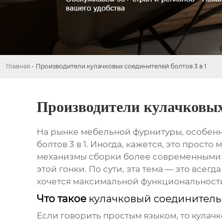
Главная
-
Производители кулачковых соединителей болтов 3 в 1
Производители кулачковых 
На рынке мебельной фурнитуры, особенн
болтов 3 в 1
. Иногда, кажется, это прост
механизмы сборки более современными и
этой гонки. По сути, эта тема — это все
хочется максимальной функциональности,
Что такое
кулачковый соединитель б
Если говорить простым языком, то
кулачк