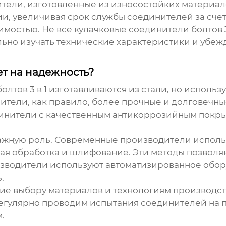
тели, изготовленные из износостойких материало
, увеличивая срок службы соединителей за счет
имостью. Не все
кулачковые соединители болтов 3
ьно изучать технические характеристики и убеж
ет на надежность?
лтов 3 в 1
изготавливаются из стали, но использу
тели, как правило, более прочные и долговечны
динители с качественным антикоррозийным покр
важную роль. Современные производители испол
ная обработка и шлифование. Эти методы позвол
изводители используют автоматизированное обору
.
ие выбору материалов и технологиям производст
гулярно проводим испытания соединителей на пр
.