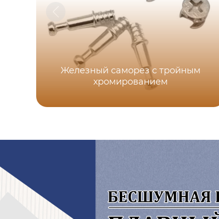
Железный саморез с тройным
хромированием