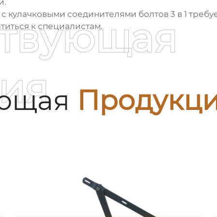
и.
 с
кулачковыми соединителями болтов 3 в 1
требуе
ствующая
титься к специалистам.
ия
ующая
Продукц