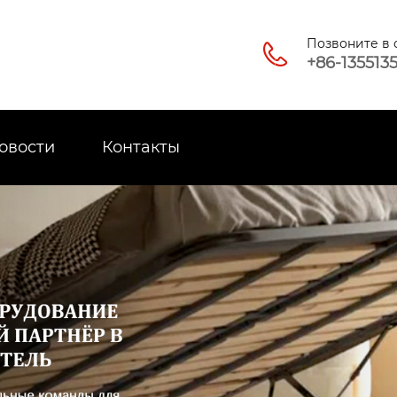
Позвоните в

+86-135513
овости
Контакты