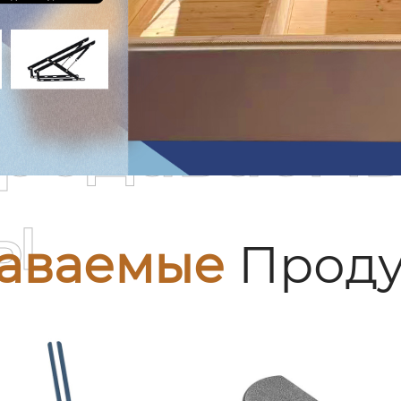
родаваем
ы
аваемые
Проду