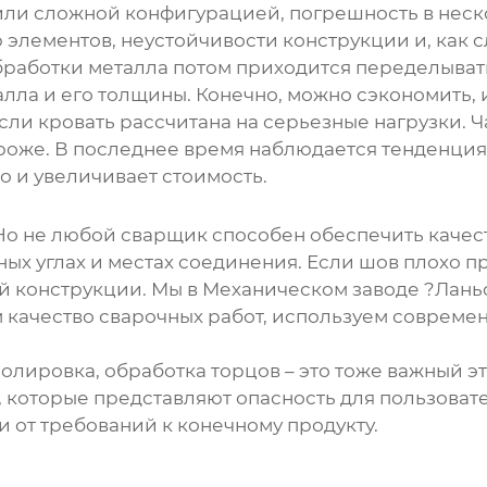
или сложной конфигурацией, погрешность в неск
лементов, неустойчивости конструкции и, как сле
 обработки металла потом приходится переделыват
лла и его толщины. Конечно, можно сэкономить, и
сли кровать рассчитана на серьезные нагрузки. Ч
ороже. В последнее время наблюдается тенденци
о и увеличивает стоимость.
 Но не любой сварщик способен обеспечить качес
ных углах и местах соединения. Если шов плохо п
ей конструкции. Мы в Механическом заводе ?Лань
уем качество сварочных работ, используем совре
, полировка, обработка торцов – это тоже важный 
, которые представляют опасность для пользоват
и от требований к конечному продукту.