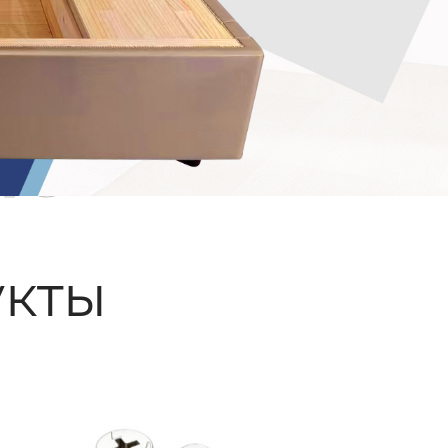
ые
кты