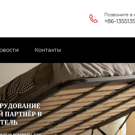
Позвоните в

+86-135513
овости
Контакты