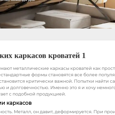
ких каркасов кроватей 1
нимают
металлические каркасы кроватей
как прост
естандартные формы становятся все более попул
становится критически важной. Попытки найти с
 и долговечностью. Именно это я и хочу немного 
тает с подобной продукцией.
ии каркасов
ность. Металл, он давит, деформируется. При про