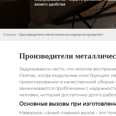
Главная
-
Производители металлических каркасов кроватей 1
Производители металличес
Задумываюсь часто, что многие воспри
Сейчас, когда модульные конструкции, н
проектировании и качественной сборке 
заканчиваются проблемами с надежностью
человек, который достаточно долго рабо
Основные вызовы при изготовлен
Наверное, самый главный вызов – это точ