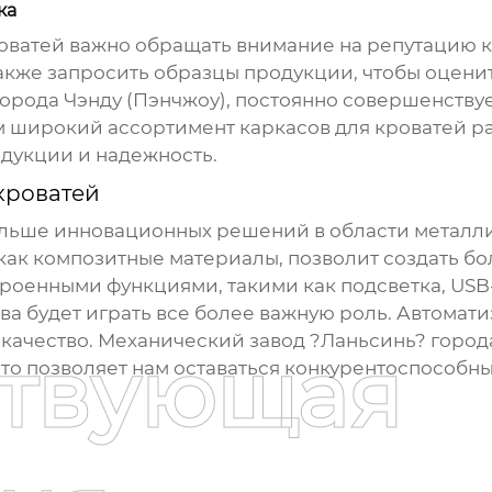
ка
оватей
важно обращать внимание на репутацию к
также запросить образцы продукции, чтобы оценит
города Чэнду (Пэнчжоу), постоянно совершенству
 широкий ассортимент каркасов для кроватей ра
одукции и надежность.
кроватей
больше инновационных решений в области
металли
как композитные материалы, позволит создать бо
троенными функциями, такими как подсветка, USB-
ва будет играть все более важную роль. Автома
ачество. Механический завод ?Ланьсинь? города Ч
ствующая
то позволяет нам оставаться конкурентоспособны