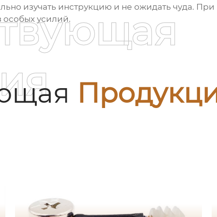
льно изучать инструкцию и не ожидать чуда. При
ствующая
 особых усилий.
ия
ующая
Продукц