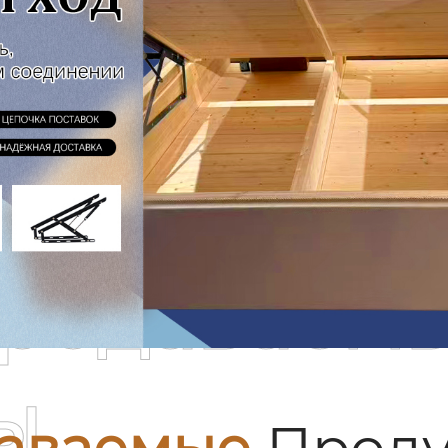
родаваем
ы