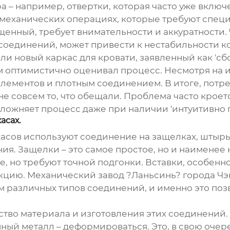
 – например, отвертки, которая часто уже включе
еханических операциях, которые требуют специ
щенный, требует внимательности и аккуратности. 
 соединений, может привести к нестабильности к
ли новый каркас для кровати, заявленный как 'сбо
 оптимистично оценивал процесс. Несмотря на ин
лементов и плотным соединением. В итоге, потр
не совсем то, что обещали. Проблема часто кроет
усложняет процесс даже при наличии 'интуитивно 
асах.
сов используют соединение на защелках, штырьк
я. Защелки – это самое простое, но и наименее 
 но требуют точной подгонки. Вставки, особенно
укцию. Механический завод ?Ланьсинь? города Чэ
м различных типов соединений, и именно это поз
ество материала и изготовления этих соединений
ный металл – деформироваться. Это, в свою очер