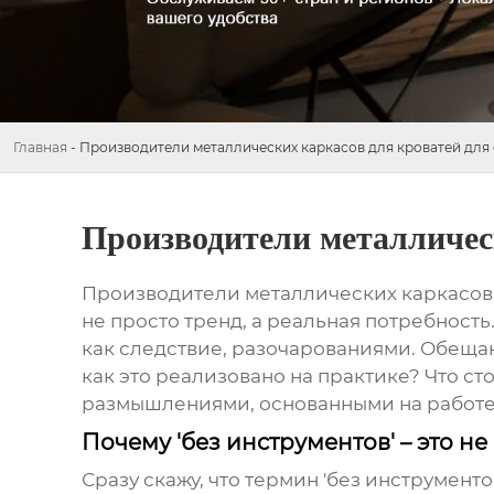
Главная
-
Производители металлических каркасов для кроватей для
Производители металлическ
Производители металлических каркасов 
не просто тренд, а реальная потребност
как следствие, разочарованиями. Обещан
как это реализовано на практике? Что ст
размышлениями, основанными на работе
Почему 'без инструментов' – это не
Сразу скажу, что термин 'без инструмент