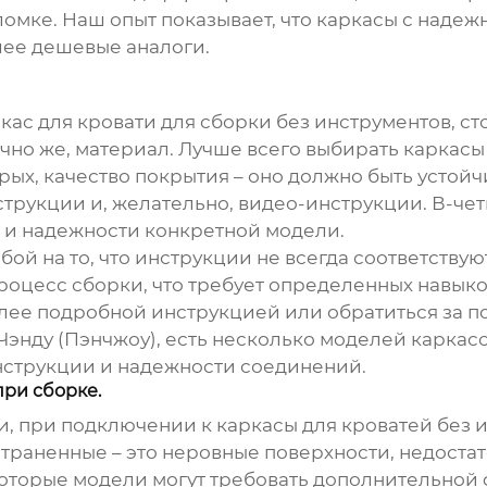
поломке. Наш опыт показывает, что каркасы с на
лее дешевые аналоги.
кас для кровати для сборки без инструментов
, с
чно же, материал. Лучше всего выбирать каркасы 
орых, качество покрытия – оно должно быть устой
струкции и, желательно, видео-инструкции. В-чет
е и надежности конкретной модели.
ой на то, что инструкции не всегда соответству
роцесс сборки, что требует определенных навыков
олее подробной инструкцией или обратиться за п
энду (Пэнчжоу), есть несколько моделей каркас
нструкции и надежности соединений.
ри сборке.
ки, при подключении к
каркасы для кроватей без 
раненные – это неровные поверхности, недостат
торые модели могут требовать дополнительной 