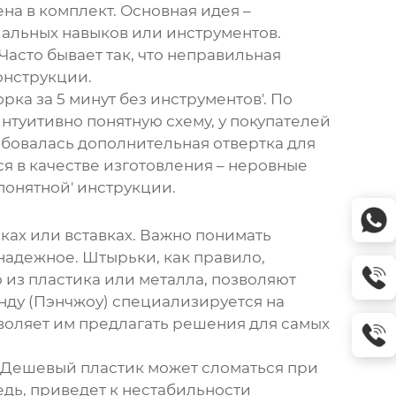
на в комплект. Основная идея –
альных навыков или инструментов.
Часто бывает так, что неправильная
онструкции.
рка за 5 минут без инструментов'. По
туитивно понятную схему, у покупателей
ебовалась дополнительная отвертка для
ся в качестве изготовления – неровные
понятной' инструкции.
ах или вставках. Важно понимать
надежное. Штырьки, как правило,
 из пластика или металла, позволяют
нду (Пэнчжоу) специализируется на
воляет им предлагать решения для самых
. Дешевый пластик может сломаться при
едь, приведет к нестабильности