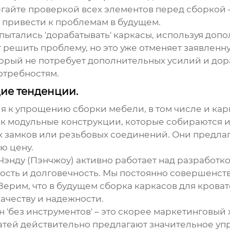
егайте проверкой всех элементов перед сборкой 
 привести к проблемам в будущем.
и пытались 'дорабатывать' каркасы, используя д
т решить проблему, но это уже отменяет заявленн
торый не потребует дополнительных усилий и дор
отребностям.
ие тенденции.
 к упрощению сборки мебели, в том числе и кар
к модульные конструкции, которые собираются и
 замков или резьбовых соединений. Они предлаг
ую цену.
энду (Пэнчжоу) активно работает над разработк
ность и долговечность. Мы постоянно совершенс
Верим, что в будущем сборка
каркасов для кроват
качеству и надежности.
н 'без инструментов' – это скорее маркетинговый 
тей действительно предлагают значительное упр