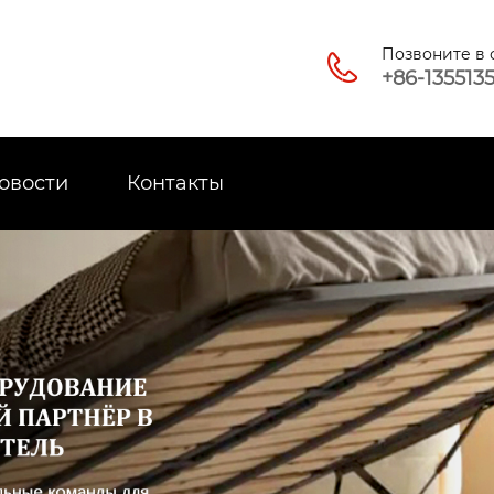
Позвоните в

+86-135513
овости
Контакты