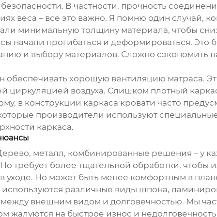
 безопасности. В частности, прочность соединени
х веса – все это важно. Я помню один случай, к
али минимальную толщину материала, чтобы снизи
сы начали прогибаться и деформироваться. Это 
нию и выбору материалов. Сложно сэкономить на 
н обеспечивать хорошую вентиляцию матраса. Эт
ей циркуляцией воздуха. Слишком плотный карка
ому, в конструкции
каркаса кровати
часто предус
екоторые производители используют специальны
рхности каркаса.
 нюансы
 Дерево, металл, комбинированные решения – у к
о. Но требует более тщательной обработки, чтобы
а в уходе. Но может быть менее комфортным в пла
но используются различные виды шпона, ламиниро
 между внешним видом и долговечностью. Мы час
ом жалуются на быстрое износ и недолговечность