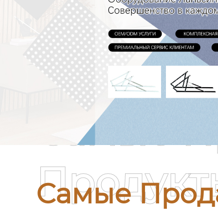
Самые П
Продукт
Самые Прод