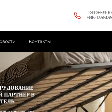
Позвоните в

+86-135513
овости
Контакты