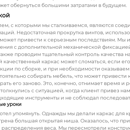
может обернуться большими затратами в будущем.
кой
ем, с которыми мы сталкиваемся, являются сое
маций. Недостаточная прокрутка винтов, использ
 может привести к серьезным последствиям. Мы
нения с дополнительной механической фиксацией
также проводим тщательный контроль качества на
й качественный каркас может сломаться, если ег
кции по сборке, и при необходимости оказываем
оятельно собирать мебель, что может привести 
ть его заново. Это, конечно, отнимает время и р
столкнулись с ситуацией, когда клиент привез н
одходящие инструменты и не соблюдал последоват
ые уроки
хотел упомянуть. Однажды мы делали каркас для 
рена большая открытая ниша. Оказалось, что пр
 распределения веса. Мы пересмотрели констру