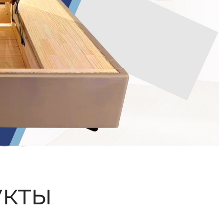
ые
кты