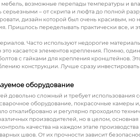
, мебель, возможные перепады температуры и вла
нь серьезными – от скрипа и люфта до полной ра
ровати, дизайн которой был очень красивым, но н
я. Пришлось переделывать практически все, и это
териалов. Часто используют недорогие материалы
 это касается элементов крепления. Помню, оди
лтов с гайками для крепления кронштейнов. Это,
блению конструкции. Лучше сразу инвестировать 
ьзуемое оборудование
тей
довольно сложный и требует использования 
, сварочное оборудование, покрасочные камеры 
ыло откалибровано и регулярно проходило техни
различных производителей, но в целом, основная
контроль качества на каждом этапе производства 
арных швов. От их прочности зависит безопасно