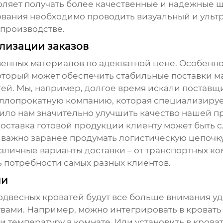
воляет получать более качественные и надежные ш
вания необходимо проводить визуальный и ультра
 производстве.
лизации заказов
енных материалов по адекватной цене. Особенно
оторый может обеспечить стабильные поставки мат
тей
. Мы, например, долгое время искали постав
ллопрокатную компанию, которая специализирует
ло нам значительно улучшить качество нашей пр
оставка готовой продукции клиенту может быть 
 важно заранее продумать логистическую цепочк
азличные варианты доставки – от транспортных к
ь потребности самых разных клиентов.
ии
одвесных кроватей
будут все больше внимания уд
вами. Например, можно интегрировать в кровать
 температуру в комнате. Или установить в кроват