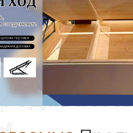
родаваем
ы