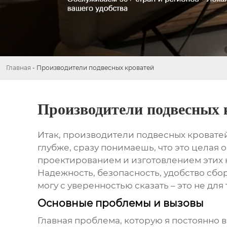
Главная
-
Производители подвесных кроватей
Производители подвесных 
Итак,
производители подвесных кровате
глубже, сразу понимаешь, что это целая
проектированием и изготовлением этих к
Надежность, безопасность, удобство сбо
могу с уверенностью сказать – это не для
Основные проблемы и вызовы
Главная проблема, которую я постоянно в