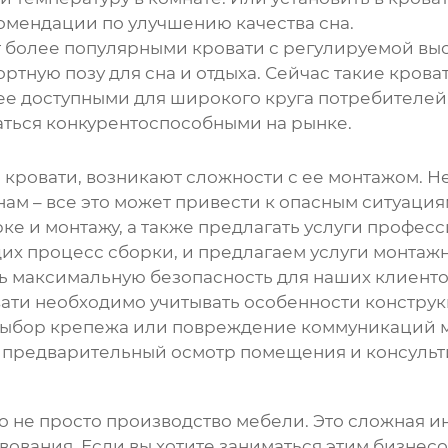
комендации по улучшению качества сна.
ут более популярными кровати с регулируемой выс
тную позу для сна и отдыха. Сейчас такие крова
олее доступными для широкого круга потребителей
аться конкурентоспособными на рынке.
й кровати, возникают сложности с ее монтажом. 
ам – все это может привести к опасным ситуация
ке и монтажу, а также предлагать услуги профес
 процесс сборки, и предлагаем услуги монтажни
ь максимальную безопасность для наших клиенто
вати необходимо учитывать особенности конструк
ыбор крепежа или повреждение коммуникаций м
 предварительный осмотр помещения и консульт
то не просто производство мебели. Это сложная и
вования. Если вы хотите заниматься этим бизнесо