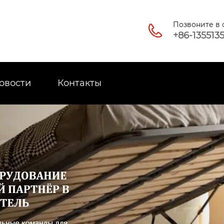
Позвоните в

+86-135513
овости
Контакты