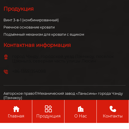
Продукция
Винт 3-в-1 (комбинированный)
Реечное основание кровати
Подъёмный механизм для кровати с ящиком
Контактная информация
город Чэнду, городской уезд Пэнчжоу, посёлок
Цзюньлэ, северная часть улицы Люсин
+86-13551354098
Авторское право©Механический завод «Ланьсинь» города Чэнду
(Пэнчжоу)




Главная
Продукция
О Нас
Контакты