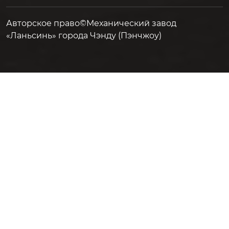
Авторское право©Механический завод
«Ланьсинь» города Чэнду (Пэнчжоу)