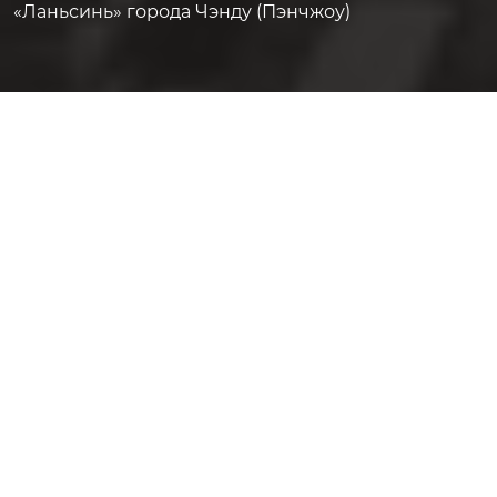
«Ланьсинь» города Чэнду (Пэнчжоу)