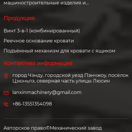
машиностроительные изделия и
решения для клиентов по всему миру.
Продукция
Винт 3-в-1 (комбинированный)
Реечное основание кровати
Подъёмный механизм для кровати с ящиком
Контактная информация
город Чэнду, городской уезд Пэнчжоу, посёлок
Цзюньлэ, северная часть улицы Люсин
lanxinmachinery@gmail.com
+86-13551354098
Авторское право©Механический завод