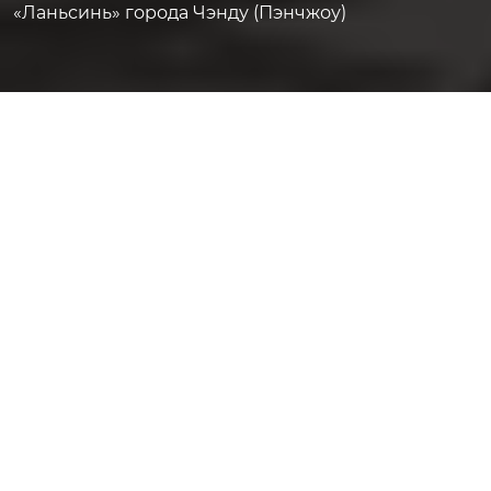
«Ланьсинь» города Чэнду (Пэнчжоу)