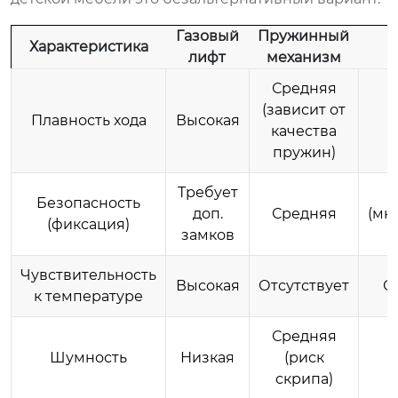
Газовый
Пружинный
Характеристика
лифт
механизм
Средняя
(зависит от
Плавность хода
Высокая
качества
пружин)
Требует
Безопасность
доп.
Средняя
(мн
(фиксация)
замков
ф
Чувствительность
Высокая
Отсутствует
О
к температуре
Средняя
Шумность
Низкая
(риск
скрипа)