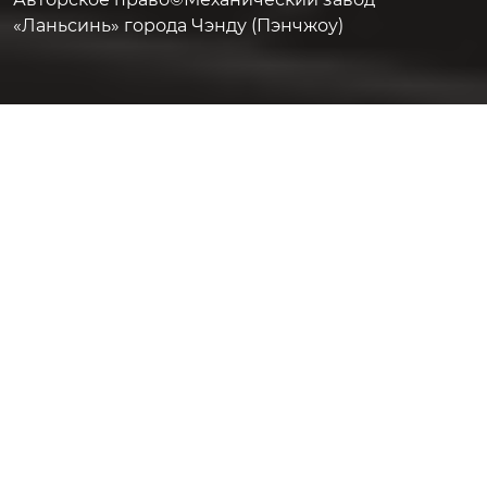
«Ланьсинь» города Чэнду (Пэнчжоу)