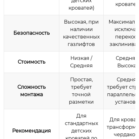
детских
кроватей
кроватей)
Высокая, при
Максимальн
наличии
исключа
Безопасность
качественных
перекос 
газлифтов
заклинива
Низкая /
Средняя 
Стоимость
Средняя
Высока
Простая,
Средняя
Сложность
требует
требует стр
монтажа
точной
параллельн
разметки
установк
Для
Для кроват
стандартных
трансформе
Рекомендация
детских
чердаков
кроватей до