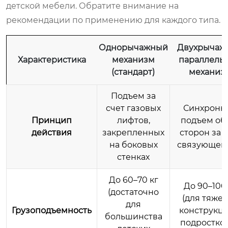
детской мебели. Обратите внимание на
рекомендации по применению для каждого типа.
Однорычажный
Двухрычаж
Характеристика
механизм
параллель
(стандарт)
механиз
Подъем за
счет газовых
Синхронн
Принцип
лифтов,
подъем об
действия
закрепленных
сторон за 
на боковых
связующей
стенках
До 60–70 кг
До 90–100
(достаточно
(для тяже
для
Грузоподъемность
конструкци
большинства
подростко