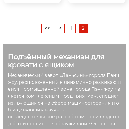
ции хранения в одн
ии хранения в комп
оспальной кровати.
актных помещения
х.
<<
<
1
2
Подъёмный механизм для
кровати с ящиком
Механический завод «Ланьсинь» города Пэнч
жоу, расположенный в динамично развивающ
ейся промышленной зоне города Пэнчжоу, яв
ляется комплексным предприятием, специал
изирующимся на сфере машиностроения и о
бъединяющим научно-
исследовательские разработки, производство
, сбыт и сервисное обслуживание.Основная