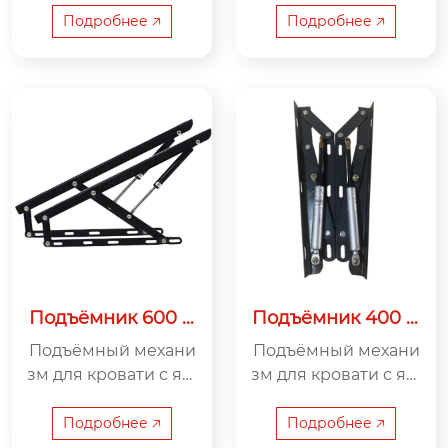
г — эффективное р
г — инновационно
Подробнее 🡥
Подробнее 🡥
ешение для органи
е решение для орга
зации хранения в ш
низации хранени
ирокоформатных к
я в двуспальной кр
роватях.
овати.
Подъёмник 600 м
Подъёмник 400 м
м 30 кг
м 30 кг
Подъёмный механи
Подъёмный механи
зм для кровати с ящ
зм для кровати с ящ
иком 600 мм 30 к
иком 400 мм 30 к
г — надёжный помо
г — идеальное реш
Подробнее 🡥
Подробнее 🡥
щник для организа
ение для организац