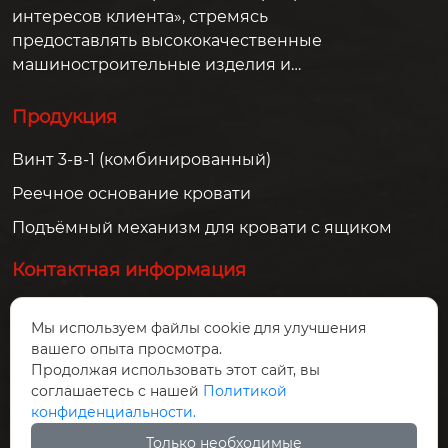
интересов клиента», стремясь
предоставлять высококачественные
машиностроительные изделия и
решения для клиентов по всему миру.
Продукция
Винт 3-в-1 (комбинированный)
Реечное основание кровати
Подъёмный механизм для кровати с ящиком
Контактная информация
город Чэнду, городской уезд Пэнчжоу, посёлок
Мы используем файлы cookie для улучшения
Цзюньлэ, северная часть улицы Люсин
вашего опыта просмотра.
lanxinmachinery@gmail.com
Продолжая использовать этот сайт, вы
соглашаетесь с нашей
Политикой
+86-13551354098
конфиденциальности.
Только необходимые